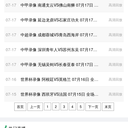
07-17
中甲录像 南通支云VS佛山南狮 07月17日 全场录像
高清回放
07-17
中甲录像 延边龙鼎VS石家庄功夫 07月17日 全场录像
高清回放
07-17
中超录像 成都蓉城VS青岛西海岸 07月17日 全场录像
高清回放
07-17
中甲录像 深圳青年人VS苏州东吴 07月17日 全场录像
高清回放
07-17
中甲录像 无锡吴钩VS长春亚泰 07月17日 全场录像
高清回放
07-16
世界杯录像 阿根廷VS英格兰 07月16日 全场录像
高清回放
07-15
世界杯录像 西班牙VS法国 07月15日 全场录像
高清回放
首页
上一页
1
2
3
4
5
下一页
末页