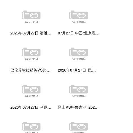
2026年07月27日 澳维甲 兰沃里林弗洛VS布琳狮子[比
07月27日 中乙:北京理工VS青岛红狮_免费直播
巴伦苏埃拉精英VS比南拉古纳_2026年07月27日 菲MP
2026年07月27日_民都洛水牛VS梅卡瓦延 菲MPBL直
2026年07月27日 马尼拉SVVS萨兰加尼省 菲MPBL
黑山VS格鲁吉亚_2026年07月27日 国际团结杯[高清直