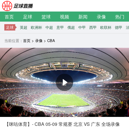
首页
足球
篮球
视频
新闻
录像
热门
足球
英超
欧洲杯
中超
意甲
俄超
中甲
西甲
欧联杯
德甲
当前位置：
首页
>
录像
>
CBA
【咪咕体育】- CBA 05-09 常规赛 北京 VS 广东 全场录像