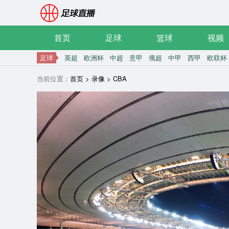
首页
足球
篮球
视频
足球
英超
欧洲杯
中超
意甲
俄超
中甲
西甲
欧联杯
当前位置：
首页
>
录像
>
CBA