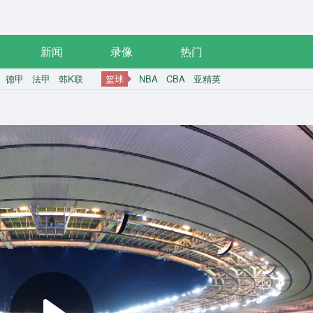
新闻
录像
热门
德甲
法甲
韩K联
篮球
NBA
CBA
亚精英