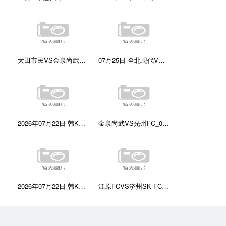
大田市民VS金泉尚武_07月25日 韩K联比赛在线观看
07月25日 全北现代VS浦项铁人 韩K联[在线观看]
2026年07月22日 韩K联 浦项铁人VSFC首尔 免费直
金泉尚武VS光州FC_07月22日 韩K联[在线观看]
2026年07月22日 韩K联:安养FCVS富川FC_比赛直
江原FCVS济州SK FC_07月21日 韩K联[高清赛事直