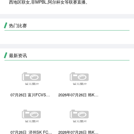
西地区联女,菲MPBL,阿尔杯女等联赛直播。
热门比赛
最新资讯
07月26日 富川FCVS仁川联 韩K联[无插件直播]
2026年07月26日 韩K联 蔚山HDVSFC首尔 在线观
07月26日_济州SK FCVS光州FC 韩K联直播 比赛直
2026年07月26日 韩K联:江原FCVS安养FC_无插件