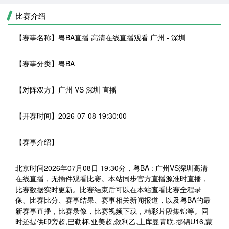
比赛介绍
【赛事名称】
粤BA直播 高清在线直播观看 广州 - 深圳
【赛事分类】
粤BA
【对阵双方】
广州 VS 深圳 直播
【开赛时间】
2026-07-08 19:30:00
【赛事介绍】
北京时间2026年07月08日 19:30分，粤BA : 广州VS深圳高清
在线直播，无插件观看比赛。本站同步官方直播源准时直播，
比赛数据实时更新。比赛结束后可以在本站查看比赛全程录
像、比赛比分、赛事结果、赛事相关新闻报道，以及粤BA的最
新赛事直播，比赛录像，比赛视频下载，精彩片段集锦等。同
时还提供印旁超,巴勒杯,亚美超,敘利乙,土库曼青联,挪锦U16,蒙