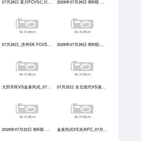
07月26日 富川FCVS仁川联 韩K联[无插件直播]
2026年07月26日 韩K联 蔚山HDVSFC首尔 在线观
07月26日_济州SK FCVS光州FC 韩K联直播 比赛直
2026年07月26日 韩K联:江原FCVS安养FC_无插件
大田市民VS金泉尚武_07月25日 韩K联比赛在线观看
07月25日 全北现代VS浦项铁人 韩K联[在线观看]
2026年07月22日 韩K联 浦项铁人VSFC首尔 免费直
金泉尚武VS光州FC_07月22日 韩K联[在线观看]