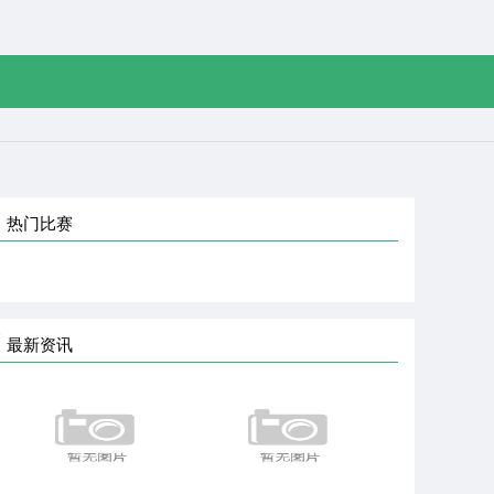
热门比赛
最新资讯