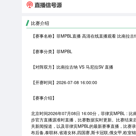
比赛介绍
【赛事名称】
菲MPBL直播 高清在线直播观看 比南拉古纳
【赛事分类】
菲MPBL
【对阵双方】
比南拉古纳 VS 马尼拉SV 直播
【开赛时间】
2026-07-08 16:00:00
【赛事介绍】
北京时间2026年07月08日 16:00分，菲律宾MPBL
步官方直播源准时直播，比赛数据实时更新。比赛结束
关新闻报道，以及菲律宾MPBL的最新赛事直播，比赛
布后备,泰联杯,省港女杯,四国赛,斯卡冠联,俄女甲,欧室