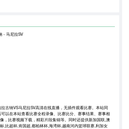
 - 马尼拉SV
 : 比南拉古纳VS马尼拉SV高清在线直播，无插件观看比赛。本站同
后可以在本站查看比赛全程录像、比赛比分、赛事结果、赛事相
录像，比赛视频下载，精彩片段集锦等。同时还提供新加国联,澳
锦标,比超杯,肯国超,都柏林杯,海湾杯,越南河内篮球联赛,利加女