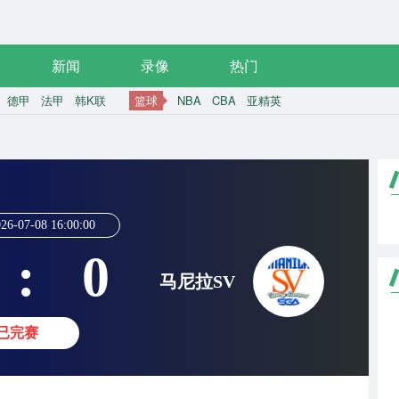
新闻
录像
热门
德甲
法甲
韩K联
篮球
NBA
CBA
亚精英
26-07-08 16:00:00
:
0
马尼拉SV
已完赛