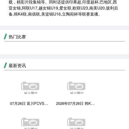
载，精彩片段集锦等。同时还提供印果超,印度超杯,巴地区,西
亚女锦,阿联U17,越女锦U19,爱女联,欧联U23,南美U20,玻利后
备,韩K4联,南俱联,美篮锦U16,立陶宛杯等联赛直播。
热门比赛
最新资讯
07月26日 富川FCVS仁川联 韩K联[无插件直播]
2026年07月26日 韩K联 蔚山HDVSFC首尔 在线观