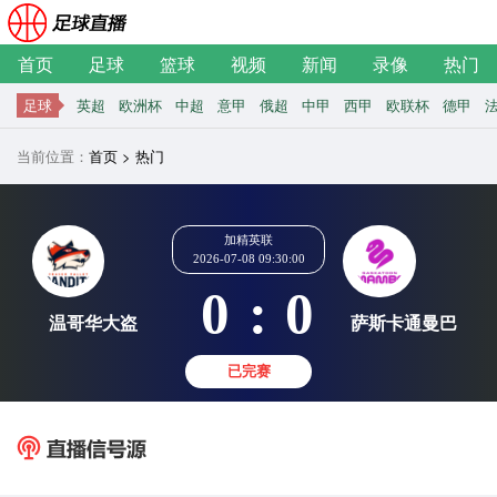
首页
足球
篮球
视频
新闻
录像
热门
足球
英超
欧洲杯
中超
意甲
俄超
中甲
西甲
欧联杯
德甲
当前位置：
首页
>
热门
加精英联
2026-07-08 09:30:00
0
:
0
温哥华大盗
萨斯卡
已完赛