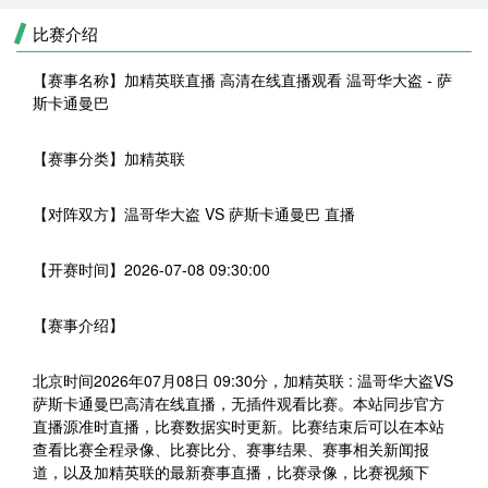
比赛介绍
【赛事名称】
加精英联直播 高清在线直播观看 温哥华大盗 - 萨
斯卡通曼巴
【赛事分类】
加精英联
【对阵双方】
温哥华大盗 VS 萨斯卡通曼巴 直播
【开赛时间】
2026-07-08 09:30:00
【赛事介绍】
北京时间2026年07月08日 09:30分，加精英联 : 温哥华大盗VS
萨斯卡通曼巴高清在线直播，无插件观看比赛。本站同步官方
直播源准时直播，比赛数据实时更新。比赛结束后可以在本站
查看比赛全程录像、比赛比分、赛事结果、赛事相关新闻报
道，以及加精英联的最新赛事直播，比赛录像，比赛视频下