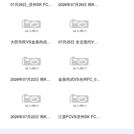
07月26日_济州SK FCVS光州FC 韩K联直播 比赛直
2026年07月26日 韩K联:江原FCVS安养FC_无插件
大田市民VS金泉尚武_07月25日 韩K联比赛在线观看
07月25日 全北现代VS浦项铁人 韩K联[在线观看]
2026年07月22日 韩K联 浦项铁人VSFC首尔 免费直
金泉尚武VS光州FC_07月22日 韩K联[在线观看]
2026年07月22日 韩K联:安养FCVS富川FC_比赛直
江原FCVS济州SK FC_07月21日 韩K联[高清赛事直