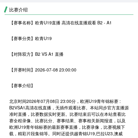
比赛介绍
【赛事名称】
欧青U19直播 高清在线直播观看 B2 - A1
【赛事分类】
欧青U19
【对阵双方】
B2 VS A1 直播
【开赛时间】
2026-07-08 23:00:00
【赛事介绍】
北京时间2026年07月08日 23:00分，欧洲U19青年锦标赛 :
B2VSA1高清在线直播，无插件观看比赛。本站同步官方直播源
准时直播，比赛数据实时更新。比赛结束后可以在本站查看比
赛全程录像、比赛比分、赛事结果、赛事相关新闻报道，以及
欧洲U19青年锦标赛的最新赛事直播，比赛录像，比赛视频下
载，精彩片段集锦等。同时还提供越青锦U19,巴拉U23,澳威