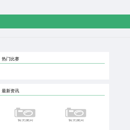
热门比赛
最新资讯