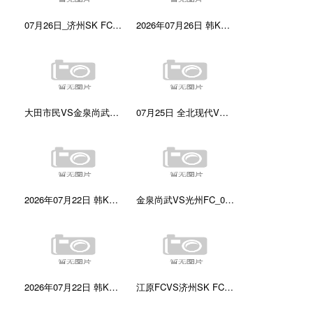
07月26日_济州SK FCVS光州FC 韩K联直播 比赛直
2026年07月26日 韩K联:江原FCVS安养FC_无插件
大田市民VS金泉尚武_07月25日 韩K联比赛在线观看
07月25日 全北现代VS浦项铁人 韩K联[在线观看]
2026年07月22日 韩K联 浦项铁人VSFC首尔 免费直
金泉尚武VS光州FC_07月22日 韩K联[在线观看]
2026年07月22日 韩K联:安养FCVS富川FC_比赛直
江原FCVS济州SK FC_07月21日 韩K联[高清赛事直