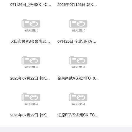
07月26日_济州SK FCVS光州FC 韩K联直播 比赛直
2026年07月26日 韩K联:江原FCVS安养FC_无插件
大田市民VS金泉尚武_07月25日 韩K联比赛在线观看
07月25日 全北现代VS浦项铁人 韩K联[在线观看]
2026年07月22日 韩K联 浦项铁人VSFC首尔 免费直
金泉尚武VS光州FC_07月22日 韩K联[在线观看]
2026年07月22日 韩K联:安养FCVS富川FC_比赛直
江原FCVS济州SK FC_07月21日 韩K联[高清赛事直