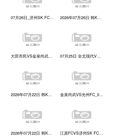
07月26日_济州SK FCVS光州FC 韩K联直播 比赛直
2026年07月26日 韩K联:江原FCVS安养FC_无插件
大田市民VS金泉尚武_07月25日 韩K联比赛在线观看
07月25日 全北现代VS浦项铁人 韩K联[在线观看]
2026年07月22日 韩K联 浦项铁人VSFC首尔 免费直
金泉尚武VS光州FC_07月22日 韩K联[在线观看]
2026年07月22日 韩K联:安养FCVS富川FC_比赛直
江原FCVS济州SK FC_07月21日 韩K联[高清赛事直