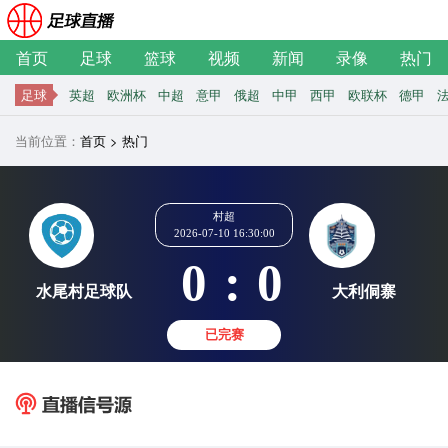
首页
足球
篮球
视频
新闻
录像
热门
足球
英超
欧洲杯
中超
意甲
俄超
中甲
西甲
欧联杯
德甲
当前位置：
首页
>
热门
村超
2026-07-10 16:30:00
0
:
0
水尾村足球队
大利
已完赛