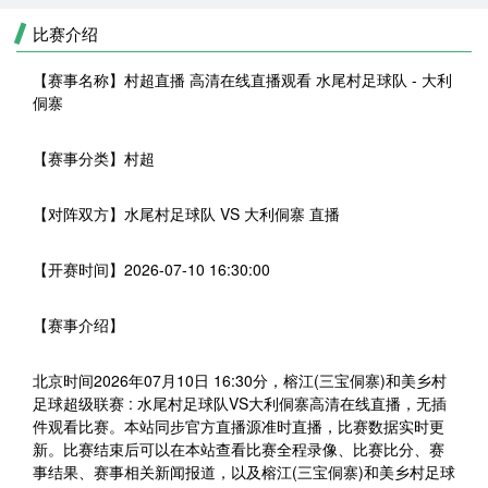
比赛介绍
【赛事名称】
村超直播 高清在线直播观看 水尾村足球队 - 大利
侗寨
【赛事分类】
村超
【对阵双方】
水尾村足球队 VS 大利侗寨 直播
【开赛时间】
2026-07-10 16:30:00
【赛事介绍】
北京时间2026年07月10日 16:30分，榕江(三宝侗寨)和美乡村
足球超级联赛 : 水尾村足球队VS大利侗寨高清在线直播，无插
件观看比赛。本站同步官方直播源准时直播，比赛数据实时更
新。比赛结束后可以在本站查看比赛全程录像、比赛比分、赛
事结果、赛事相关新闻报道，以及榕江(三宝侗寨)和美乡村足球