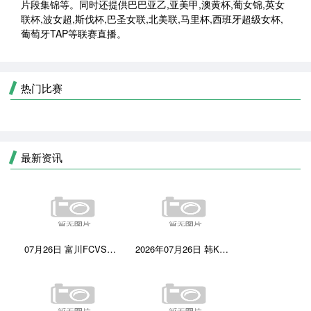
片段集锦等。同时还提供巴巴亚乙,亚美甲,澳黄杯,葡女锦,英女
联杯,波女超,斯伐杯,巴圣女联,北美联,马里杯,西班牙超级女杯,
葡萄牙TAP等联赛直播。
热门比赛
最新资讯
07月26日 富川FCVS仁川联 韩K联[无插件直播]
2026年07月26日 韩K联 蔚山HDVSFC首尔 在线观