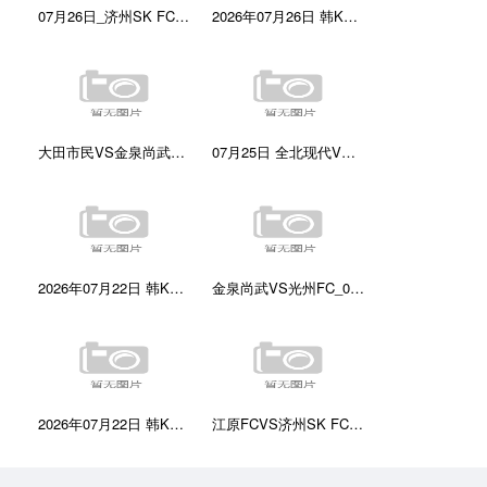
07月26日_济州SK FCVS光州FC 韩K联直播 比赛直
2026年07月26日 韩K联:江原FCVS安养FC_无插件
大田市民VS金泉尚武_07月25日 韩K联比赛在线观看
07月25日 全北现代VS浦项铁人 韩K联[在线观看]
2026年07月22日 韩K联 浦项铁人VSFC首尔 免费直
金泉尚武VS光州FC_07月22日 韩K联[在线观看]
2026年07月22日 韩K联:安养FCVS富川FC_比赛直
江原FCVS济州SK FC_07月21日 韩K联[高清赛事直