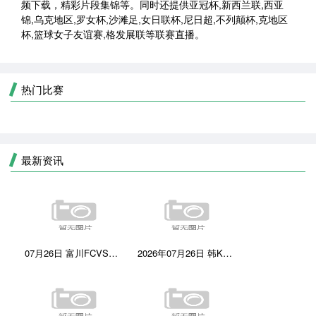
频下载，精彩片段集锦等。同时还提供亚冠杯,新西兰联,西亚
锦,乌克地区,罗女杯,沙滩足,女日联杯,尼日超,不列颠杯,克地区
杯,篮球女子友谊赛,格发展联等联赛直播。
热门比赛
最新资讯
07月26日 富川FCVS仁川联 韩K联[无插件直播]
2026年07月26日 韩K联 蔚山HDVSFC首尔 在线观