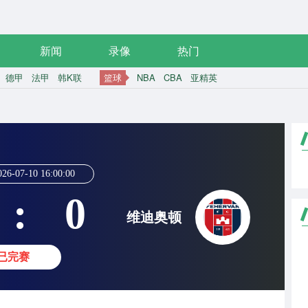
新闻
录像
热门
德甲
法甲
韩K联
篮球
NBA
CBA
亚精英
026-07-10 16:00:00
:
0
维迪奥顿
已完赛