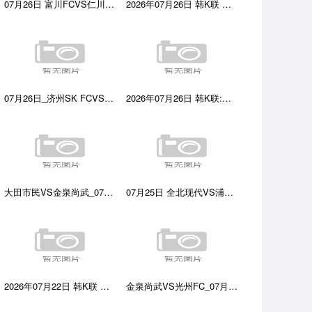
07月26日 富川FCVS仁川联 韩K联[无插件直播]
2026年07月26日 韩K联 蔚山HDVSFC首尔 在线观
07月26日_济州SK FCVS光州FC 韩K联直播 比赛直
2026年07月26日 韩K联:江原FCVS安养FC_无插件
大田市民VS金泉尚武_07月25日 韩K联比赛在线观看
07月25日 全北现代VS浦项铁人 韩K联[在线观看]
2026年07月22日 韩K联 浦项铁人VSFC首尔 免费直
金泉尚武VS光州FC_07月22日 韩K联[在线观看]