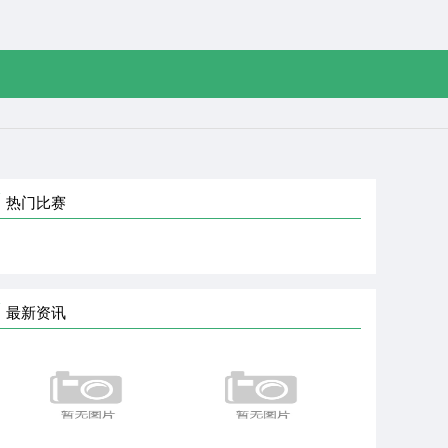
热门比赛
最新资讯