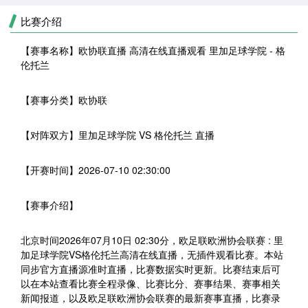
比赛介绍
【赛事名称】
欧协联直播 高清在线直播观看 里加足球学院 - 格
伦托兰
【赛事分类】
欧协联
【对阵双方】
里加足球学院 VS 格伦托兰 直播
【开赛时间】
2026-07-10 02:30:00
【赛事介绍】
北京时间2026年07月10日 02:30分，欧足联欧洲协会联赛 : 里
加足球学院VS格伦托兰高清在线直播，无插件观看比赛。本站
同步官方直播源准时直播，比赛数据实时更新。比赛结束后可
以在本站查看比赛全程录像、比赛比分、赛事结果、赛事相关
新闻报道，以及欧足联欧洲协会联赛的最新赛事直播，比赛录