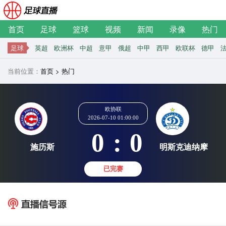
首页
足球
篮球
视频
新闻
录像
热门
足球
英超
欧洲杯
中超
意甲
俄超
中甲
西甲
欧联杯
德甲
当前位置：
首页
>
热门
欧协联
2026-07-10 01:00:00
0
:
0
施历斯
明斯克
已完赛