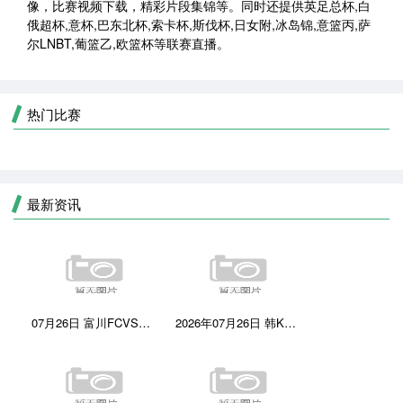
像，比赛视频下载，精彩片段集锦等。同时还提供英足总杯,白
俄超杯,意杯,巴东北杯,索卡杯,斯伐杯,日女附,冰岛锦,意篮丙,萨
尔LNBT,葡篮乙,欧篮杯等联赛直播。
热门比赛
最新资讯
07月26日 富川FCVS仁川联 韩K联[无插件直播]
2026年07月26日 韩K联 蔚山HDVSFC首尔 在线观