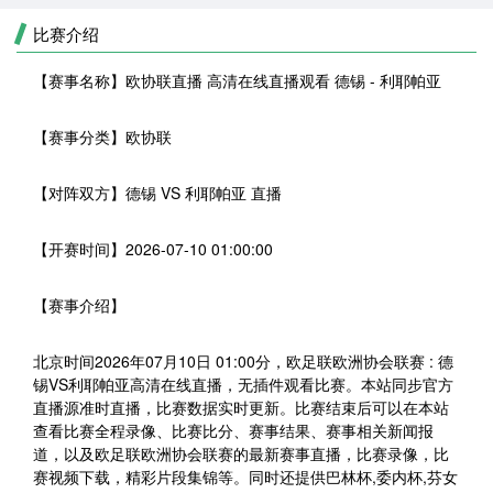
比赛介绍
【赛事名称】
欧协联直播 高清在线直播观看 德锡 - 利耶帕亚
【赛事分类】
欧协联
【对阵双方】
德锡 VS 利耶帕亚 直播
【开赛时间】
2026-07-10 01:00:00
【赛事介绍】
北京时间2026年07月10日 01:00分，欧足联欧洲协会联赛 : 德
锡VS利耶帕亚高清在线直播，无插件观看比赛。本站同步官方
直播源准时直播，比赛数据实时更新。比赛结束后可以在本站
查看比赛全程录像、比赛比分、赛事结果、赛事相关新闻报
道，以及欧足联欧洲协会联赛的最新赛事直播，比赛录像，比
赛视频下载，精彩片段集锦等。同时还提供巴林杯,委内杯,芬女