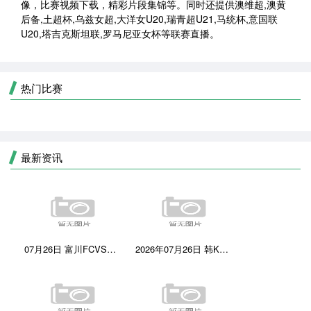
像，比赛视频下载，精彩片段集锦等。同时还提供澳维超,澳黄
后备,土超杯,乌兹女超,大洋女U20,瑞青超U21,马统杯,意国联
U20,塔吉克斯坦联,罗马尼亚女杯等联赛直播。
热门比赛
最新资讯
07月26日 富川FCVS仁川联 韩K联[无插件直播]
2026年07月26日 韩K联 蔚山HDVSFC首尔 在线观