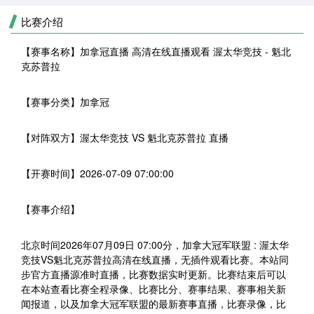
比赛介绍
【赛事名称】
加拿冠直播 高清在线直播观看 渥太华竞技 - 魁北
克苏普拉
【赛事分类】
加拿冠
【对阵双方】
渥太华竞技 VS 魁北克苏普拉 直播
【开赛时间】
2026-07-09 07:00:00
【赛事介绍】
北京时间2026年07月09日 07:00分，加拿大冠军联盟 : 渥太华
竞技VS魁北克苏普拉高清在线直播，无插件观看比赛。本站同
步官方直播源准时直播，比赛数据实时更新。比赛结束后可以
在本站查看比赛全程录像、比赛比分、赛事结果、赛事相关新
闻报道，以及加拿大冠军联盟的最新赛事直播，比赛录像，比