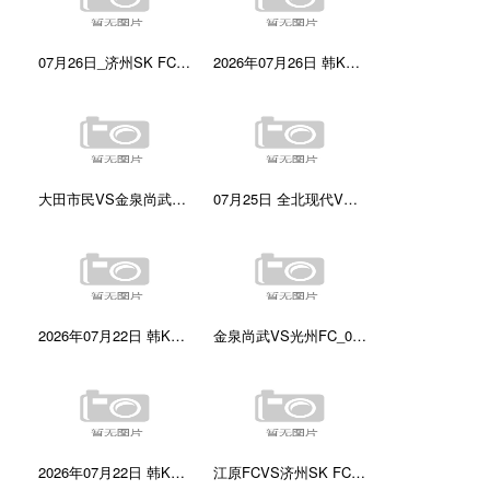
07月26日_济州SK FCVS光州FC 韩K联直播 比赛直
2026年07月26日 韩K联:江原FCVS安养FC_无插件
大田市民VS金泉尚武_07月25日 韩K联比赛在线观看
07月25日 全北现代VS浦项铁人 韩K联[在线观看]
2026年07月22日 韩K联 浦项铁人VSFC首尔 免费直
金泉尚武VS光州FC_07月22日 韩K联[在线观看]
2026年07月22日 韩K联:安养FCVS富川FC_比赛直
江原FCVS济州SK FC_07月21日 韩K联[高清赛事直