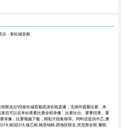
尔 - 奎松城首都
L : 奎松胡斯克尔VS奎松城首都高清在线直播，无插件观看比赛。本
结束后可以在本站查看比赛全程录像、比赛比分、赛事结果、赛
比赛录像，比赛视频下载，精彩片段集锦等。同时还提供中乙,澳
U19,南冠U15,保乙附,格雷纳杯,西地区联女,突尼斯女联,葡联,