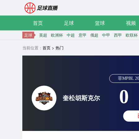
首页
足球
篮球
视频
足球
英超
欧洲杯
中超
意甲
俄超
中甲
西甲
欧联杯
当前位置：
首页
>
热门
菲MPBL
20
0
奎松胡斯克尔