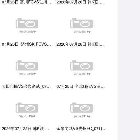
07月26日 富川FCVS仁川联 韩K联[无插件直播]
2026年07月26日 韩K联 蔚山HDVSFC首尔 在线观
07月26日_济州SK FCVS光州FC 韩K联直播 比赛直
2026年07月26日 韩K联:江原FCVS安养FC_无插件
大田市民VS金泉尚武_07月25日 韩K联比赛在线观看
07月25日 全北现代VS浦项铁人 韩K联[在线观看]
2026年07月22日 韩K联 浦项铁人VSFC首尔 免费直
金泉尚武VS光州FC_07月22日 韩K联[在线观看]