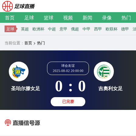
首页
足球
篮球
视频
新闻
录像
热门
足球
英超
欧洲杯
中超
意甲
俄超
中甲
西甲
欧联杯
德甲
当前位置：
首页
>
热门
球会友谊
2025-08-02 20:00:00
0
:
0
圣珀尔滕女足
吉奧
已完赛