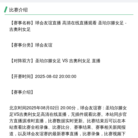
比赛介绍
【赛事名称】
球会友谊直播 高清在线直播观看 圣珀尔滕女足 -
吉奧利女足
【赛事分类】
球会友谊
【对阵双方】
圣珀尔滕女足 VS 吉奧利女足 直播
【开赛时间】
2025-08-02 20:00:00
【赛事介绍】
北京时间2025年08月02日 20:00分，球会友谊赛 : 圣珀尔滕女
足VS吉奧利女足高清在线直播，无插件观看比赛。本站同步官
方直播源准时直播，比赛数据实时更新。比赛结束后可以在本
站查看比赛全程录像、比赛比分、赛事结果、赛事相关新闻报
道，以及球会友谊赛的最新赛事直播，比赛录像，比赛视频下