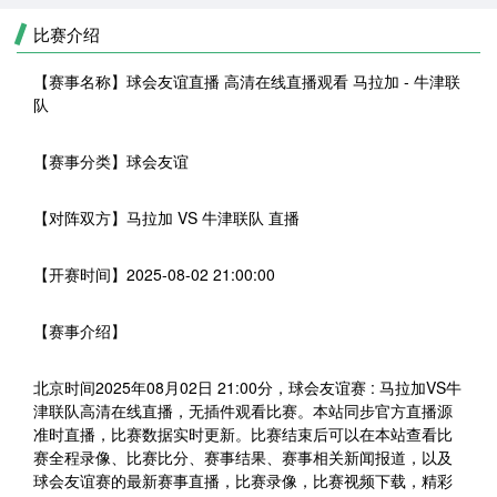
比赛介绍
【赛事名称】
球会友谊直播 高清在线直播观看 马拉加 - 牛津联
队
【赛事分类】
球会友谊
【对阵双方】
马拉加 VS 牛津联队 直播
【开赛时间】
2025-08-02 21:00:00
【赛事介绍】
北京时间2025年08月02日 21:00分，球会友谊赛 : 马拉加VS牛
津联队高清在线直播，无插件观看比赛。本站同步官方直播源
准时直播，比赛数据实时更新。比赛结束后可以在本站查看比
赛全程录像、比赛比分、赛事结果、赛事相关新闻报道，以及
球会友谊赛的最新赛事直播，比赛录像，比赛视频下载，精彩