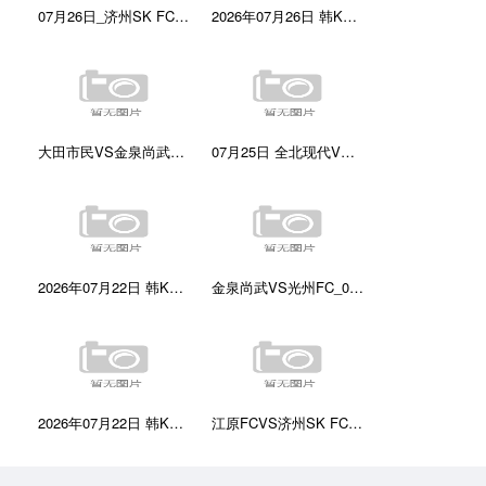
07月26日_济州SK FCVS光州FC 韩K联直播 比赛直
2026年07月26日 韩K联:江原FCVS安养FC_无插件
大田市民VS金泉尚武_07月25日 韩K联比赛在线观看
07月25日 全北现代VS浦项铁人 韩K联[在线观看]
2026年07月22日 韩K联 浦项铁人VSFC首尔 免费直
金泉尚武VS光州FC_07月22日 韩K联[在线观看]
2026年07月22日 韩K联:安养FCVS富川FC_比赛直
江原FCVS济州SK FC_07月21日 韩K联[高清赛事直