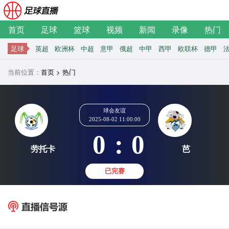
首页
足球
篮球
视频
新闻
录像
热门
足球
英超
欧洲杯
中超
意甲
俄超
中甲
西甲
欧联杯
德甲
当前位置：
首页
>
热门
球会友谊
2025-08-02 11:00:00
0
:
0
劳托卡
已完赛