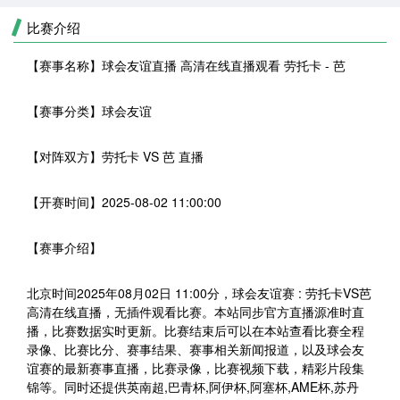
比赛介绍
【赛事名称】
球会友谊直播 高清在线直播观看 劳托卡 - 芭
【赛事分类】
球会友谊
【对阵双方】
劳托卡 VS 芭 直播
【开赛时间】
2025-08-02 11:00:00
【赛事介绍】
北京时间2025年08月02日 11:00分，球会友谊赛 : 劳托卡VS芭
高清在线直播，无插件观看比赛。本站同步官方直播源准时直
播，比赛数据实时更新。比赛结束后可以在本站查看比赛全程
录像、比赛比分、赛事结果、赛事相关新闻报道，以及球会友
谊赛的最新赛事直播，比赛录像，比赛视频下载，精彩片段集
锦等。同时还提供英南超,巴青杯,阿伊杯,阿塞杯,AME杯,苏丹