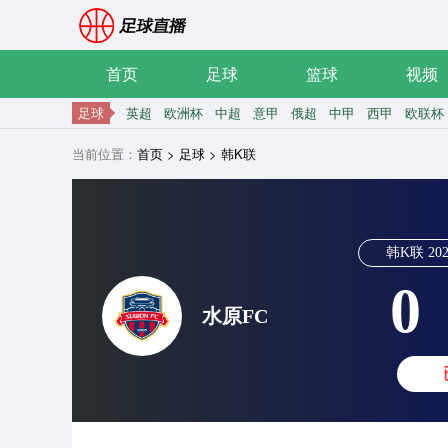
首页
足球
篮球
视频
足球
英超
欧洲杯
中超
意甲
俄超
中甲
西甲
欧联杯
当前位置：
首页
>
足球
>
韩K联
韩K联
202
0
水原FC