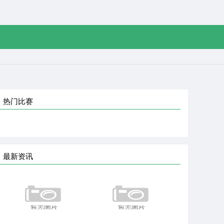
热门比赛
最新资讯